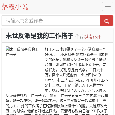
落霞小说
末世反派是我的工作搭子
作者:
城南花开
打工人云清月得到了一个坏消息和一个
好消息。 坏消息是:她本应该是一部末世
文的配角，她和大反派一起给男主送经
验值，她现在得回到那本小说中去，完
成任务。 好消息是有钱拿，三百六十
万，回来以后还能有一个上四休3的
Offer。 打工人云清月想，在哪儿打工不
是打工呢。 于是，她进入了末世世界
中，她很快找到了大反派，以后这位大
反派就是她的工作搭子了。 她对工作搭子只有三个要求:能一起摸
鱼，能一起吃饭，能一起骂老板，这里当然就是一起骂这个世界
的男主。 她的工作搭子在吃饭和摸鱼上没什么问题，只是每次骂
男主的时候，他都有种迷之微笑。 云清月心说自己这个工作搭子