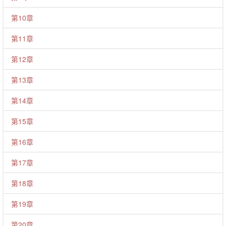
第10章
第11章
第12章
第13章
第14章
第15章
第16章
第17章
第18章
第19章
第20章