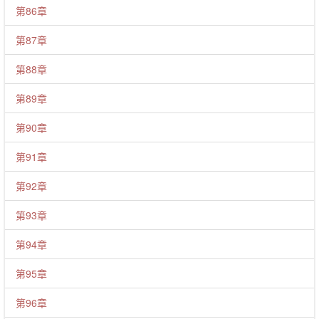
第86章
第87章
第88章
第89章
第90章
第91章
第92章
第93章
第94章
第95章
第96章