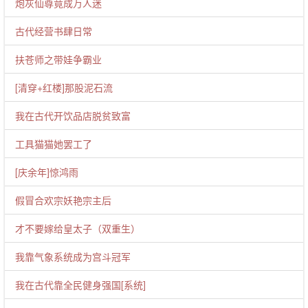
炮灰仙尊竟成万人迷
古代经营书肆日常
扶苍师之带娃争霸业
[清穿+红楼]那股泥石流
我在古代开饮品店脱贫致富
工具猫猫她罢工了
[庆余年]惊鸿雨
假冒合欢宗妖艳宗主后
才不要嫁给皇太子（双重生）
我靠气象系统成为宫斗冠军
我在古代靠全民健身强国[系统]