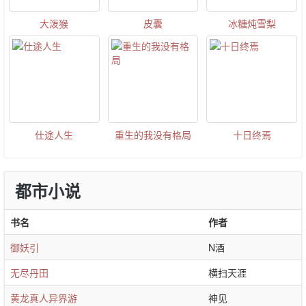
大泼猴
皮囊
冰糖炖雪梨
仕途人生
重生的我没有格局
十日终焉
都市小说
书名
作者
御妖引
N酒
无尽丹田
横扫天涯
黄龙真人异界游
神见