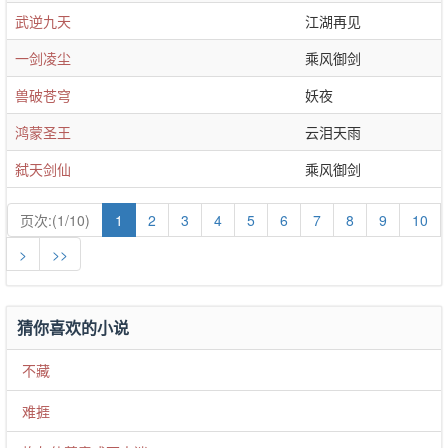
武逆九天
江湖再见
一剑凌尘
乘风御剑
兽破苍穹
妖夜
鸿蒙圣王
云泪天雨
弑天剑仙
乘风御剑
页次:(1/10)
1
2
3
4
5
6
7
8
9
10
>
>>
猜你喜欢的小说
不藏
难捱