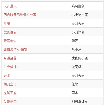
天诛道灭
乘风御剑
四合院开局和傻柱分家
小废物木蓝
斗魂
云泪天雨
傲剑凌云
小刀锋利
青莲剑说
华表
请扮演渣女[快穿]
酥小酒
帝道至尊
凌乱的小道
浴火焚神
傲无常
天术
云泪天雨
横刀立马
任怨
盗贼王座
雨水
英雄信条
相思洗红豆