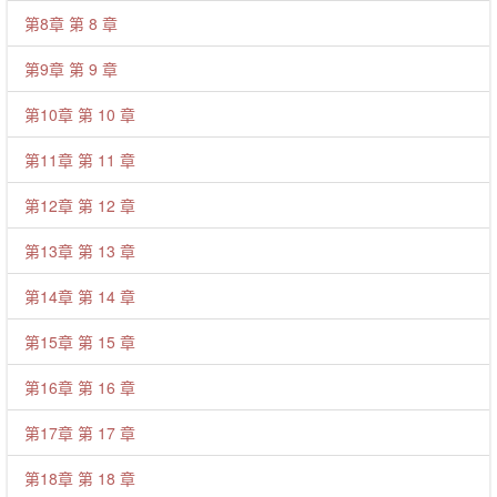
第8章 第 8 章
第9章 第 9 章
第10章 第 10 章
第11章 第 11 章
第12章 第 12 章
第13章 第 13 章
第14章 第 14 章
第15章 第 15 章
第16章 第 16 章
第17章 第 17 章
第18章 第 18 章