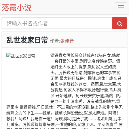
落霞小说
乱世发家日常
作者:
张佳音
钢铁直女厉长瑛穿越成古代猎户女,练就
一身打猎的本事,剽悍之名传遍乡野。但
始终无人敢上门提亲,教厉家人愁的挠
头。厉长瑛无所谓,她靠自己的本事衣食
无忧,最大的目标是：攒钱,退休！成亲只
会影响她赚钱的速度。然而,乱世忽至,大
战将起,厉家人不得不收拾起行囊,背井离
乡,开始逃难。厉长瑛安贫乐道,新的目标
是寻一处山清水秀、没有战乱的地方,重
建家宅,继续攒钱,早日退休！不过目的地还没到,路上先捡到个手无
缚鸡之力的书生——魏堇。魏堇长得没话说,就是太麻烦。阿瑛！
救我！阿瑛！我与你一道！阿瑛,你可是厌了我……诸如此类,屁事
儿贼多。厉长瑛每每拳头硬,一看他的脸,又熄了火。平安落脚后,厉