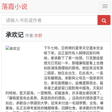
落霞小说
承欢记
作者:
亦舒
下午七時，亞熱帶的夏季天空還未完全
暗下來，這正是所有人歸隊回家的時
候，麥承歡下了車一抬頭，只見整座屋
燈光已亮起一半，那幢廉租屋看上去猶
如掛滿珠寶纓絡的寶塔。她從來沒有第
二個家，她在此出生、在此長大，一直
沒有離開過。承歡與父母及一個弟弟同
住，麥宅面積雖小，設備還算周全，最
幸運之處是窗口面對南中國海，天氣好
的時候，藍天碧海，一望無際。初搬進來，許多親友都訝異了，
「廉租屋竟有此美景，真是政府的德政。」這政府的德政還不止
如此，承歡自小學讀到大學，從來未付過一毛錢學費，全免，畢
業後，名正言順考進政府機關做事，回饋社會。麥承歡的世界愉