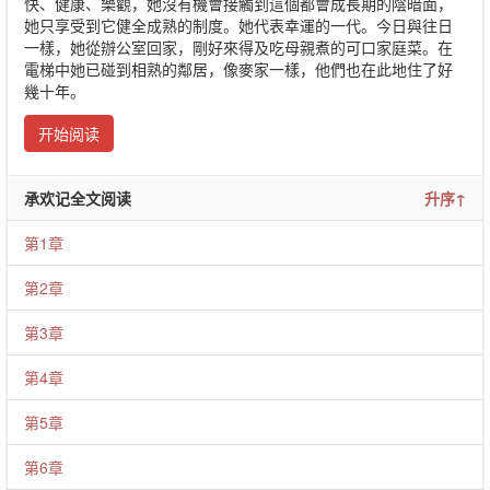
快、健康、樂觀，她沒有機會接觸到這個都會成長期的陰暗面，
她只享受到它健全成熟的制度。她代表幸運的一代。今日與往日
一樣，她從辦公室回家，剛好來得及吃母親煮的可口家庭菜。在
電梯中她已碰到相熟的鄰居，像麥家一樣，他們也在此地住了好
幾十年。
开始阅读
承欢记全文阅读
升序↑
第1章
第2章
第3章
第4章
第5章
第6章