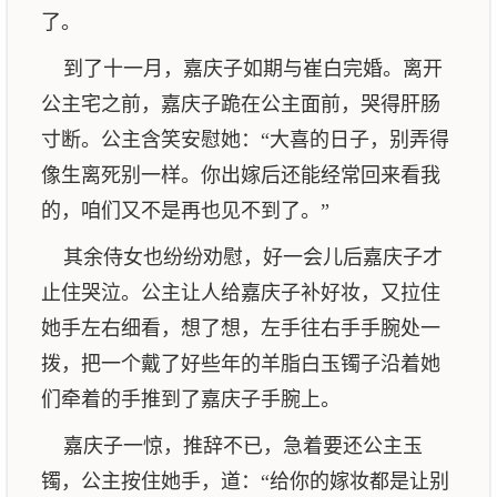
了。
到了十一月，嘉庆子如期与崔白完婚。离开
公主宅之前，嘉庆子跪在公主面前，哭得肝肠
寸断。公主含笑安慰她：“大喜的日子，别弄得
像生离死别一样。你出嫁后还能经常回来看我
的，咱们又不是再也见不到了。”
其余侍女也纷纷劝慰，好一会儿后嘉庆子才
止住哭泣。公主让人给嘉庆子补好妆，又拉住
她手左右细看，想了想，左手往右手手腕处一
拨，把一个戴了好些年的羊脂白玉镯子沿着她
们牵着的手推到了嘉庆子手腕上。
嘉庆子一惊，推辞不已，急着要还公主玉
镯，公主按住她手，道：“给你的嫁妆都是让别