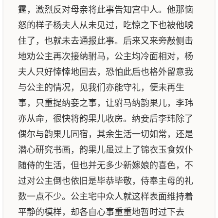
霆，激烈反对母亲将此事告知宫中人。他那恼
怒的样子杨夫人从未见过，吃惊之下也被他唬
住了，也就未去通报此事。后来又来旁敲侧击
地劝公主再次接纳驸马，公主均冷面相对，杨
夫人只好悻悻地回去，恐怕此后也格外留意我
与公主的情况，见我们亦能守礼，便未再生
事，只重提纳妾之事，让驸马纳韵果儿，李玮
亦从命，很快将韵果儿收房。纳妾后李玮除了
偶尔与韵果儿同宿，其余生活一切如常，还是
潜心研究书画，韵果儿虽过上了锦衣玉食奴仆
随侍的生活，但也并无多少新嫁娘的喜色，不
过对公主倒也依旧是毕恭毕敬，侍奉主母的礼
数一点不少。公主宅中众人就这样表面维持着
平静的模样，却各自心事重重地暂时过下去