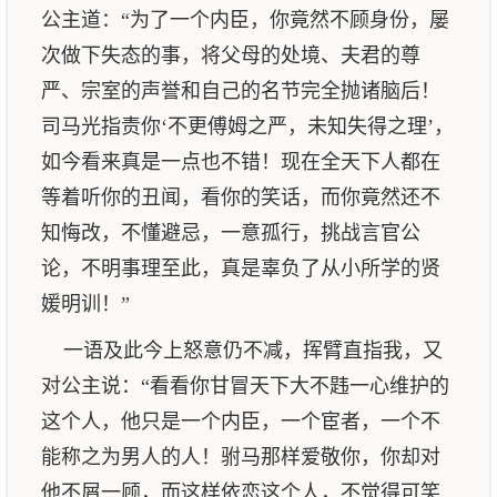
公主道：“为了一个内臣，你竟然不顾身份，屡
次做下失态的事，将父母的处境、夫君的尊
严、宗室的声誉和自己的名节完全抛诸脑后！
司马光指责你‘不更傅姆之严，未知失得之理’，
如今看来真是一点也不错！现在全天下人都在
等着听你的丑闻，看你的笑话，而你竟然还不
知悔改，不懂避忌，一意孤行，挑战言官公
论，不明事理至此，真是辜负了从小所学的贤
媛明训！”
一语及此今上怒意仍不减，挥臂直指我，又
对公主说：“看看你甘冒天下大不韪一心维护的
这个人，他只是一个内臣，一个宦者，一个不
能称之为男人的人！驸马那样爱敬你，你却对
他不屑一顾，而这样依恋这个人，不觉得可笑