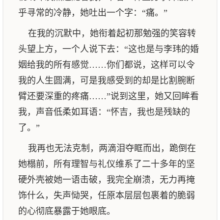
乎寻常的冷静，她吐出一个字：“痛。”
在我的沉默中，她衔着起初那勉强的笑容转
头望上方，一个人说下去：“这也是与李玮的婚
姻给我的所有感觉……你们都说，这样可以令
我的人生圆满，可是我感受到的却是比割腕断
臂还要深重的疼痛……”说到这里，她又回眸看
我，声音低柔如耳语：“怀吉，我也是残缺的
了。”
我再也无法克制，两滴泪夺眶而出，跪倒在
她榻前，所有理智与礼仪维系了二十多年的坚
硬外壳被她一语击破，我完全崩溃，无力再掩
饰什么，失声恸哭，任原本层层包裹着的脆弱
的心彻底暴露于她眼底。