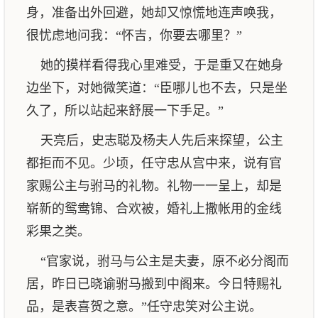
身，准备出外回避，她却又惊慌地连声唤我，
很忧虑地问我：“怀吉，你要去哪里？”
她的摸样看得我心里难受，于是重又在她身
边坐下，对她微笑道：“臣哪儿也不去，只是坐
久了，所以站起来舒展一下手足。”
天亮后，史志聪及杨夫人先后来探望，公主
都拒而不见。少顷，任守忠从宫中来，说有官
家赐公主与驸马的礼物。礼物一一呈上，却是
崭新的鸳鸯锦、合欢被，婚礼上撒帐用的金线
彩果之类。
“官家说，驸马与公主是夫妻，原不必分阁而
居，昨日已晓谕驸马搬到中阁来。今日特赐礼
品，是表喜贺之意。”任守忠笑对公主说。