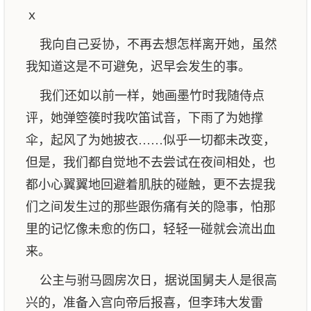
ｘ
我向自己妥协，不再去想怎样离开她，虽然
我知道这是不可避免，迟早会发生的事。
我们还如以前一样，她画墨竹时我随侍点
评，她弹箜篌时我吹笛试音，下雨了为她撑
伞，起风了为她披衣……似乎一切都未改变，
但是，我们都自觉地不去尝试在夜间相处，也
都小心翼翼地回避着肌肤的碰触，更不去提我
们之间发生过的那些跟伤痛有关的隐事，怕那
里的记忆像未愈的伤口，轻轻一碰就会流出血
来。
公主与驸马圆房次日，据说国舅夫人是很高
兴的，准备入宫向帝后报喜，但李玮大发雷