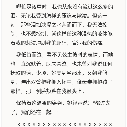
哪怕是孩童时，我也从来没有流过这么多的
泪，无论我受到怎样的压迫与欺凌。但这一
刻，那些泪如决堤之水奔涌而下，我无法控
制，也不想控制，就这样任这种温热的液体随
着我的悲泣冲刷我的耻辱，宣泄我的伤痛。
我低首而泣，看不见公主彼时的表情，而她
也一直沉默着，既未哭泣，也未曾对我说任何
抚慰的话。少顷，她支身坐起来，又朝我俯
身，伸出双臂把我拥入怀中，像母亲拥抱孩子
那样，把一侧脸颊贴在我额头上。
保持着这温柔的姿势，她轻声说：“都过去
了，我们还在一起。”
ｘｘｘｘｘｘｘｘｘｘｘｘｘｘｘｘｘｘｘ