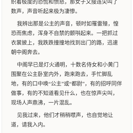
织着极度的恐慌和愤怒，那女子又接连尖叫了
数声，声音听起来极为凄惨。
我辨出那是公主的声音，顿时如罹雷殛，惶
恐而焦虑，浑身不自禁的颤唞起来。一把抓过
衣裳披上，我跌跌撞撞地找到出门的路，迅速
朝中阁奔去。
中阁早已是灯火通明，十数名侍女和小黄门
围聚在公主卧室内外，跑来跑去，手忙脚乱
地，有的口中唤“公主”或“都尉”，有的招呼同伴
做事，有的不知道看见什么，也在惊声尖叫，
现场人声鼎沸，一片混乱。
见我过来，他们才稍稍噤声，也自觉地让
道，请我入内。