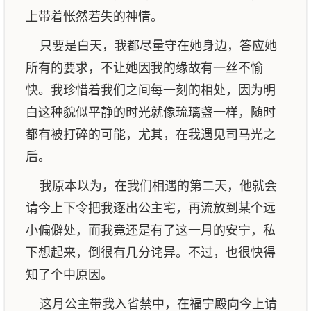
上带着怅然若失的神情。
只要是白天，我都尽量守在她身边，答应她
所有的要求，不让她因我的缘故有一丝不愉
快。我珍惜着我们之间每一刻的相处，因为明
白这种貌似平静的时光就像琉璃盏一样，随时
都有被打碎的可能，尤其，在我遇见司马光之
后。
我原本以为，在我们相遇的第二天，他就会
请今上下令把我逐出公主宅，再流放到某个远
小偏僻处，而我竟还是有了这一月的安宁，私
下想起来，倒很有几分诧异。不过，也很快得
知了个中原因。
这月公主带我入省禁中，在福宁殿向今上请