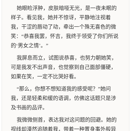
她眼睑浮肿，皮肤暗哑无光，是一夜未眠的
样子。看见我，她并不惊讶，平静地注视着
我，干涩的唇动了动，牵出一个殊无喜色的微
笑：“恭喜我罢，怀吉，我终于领受了你们所说
的‘男女之情’。”
我屏息而立，试图说恭喜，也努力朝她笑，
可是我发不出声音，也觉察到自己面部僵硬，
如果在笑，一定不比哭好看。
“那么，你想不想知道我的感受呢？”她问
我，还是轻柔和缓的语调，仿佛这话题只是涉
及书画的品评。
我微微侧首，表达我对这问题的回避。她的
视线却漠然追随着我，带着一种置身事外般异