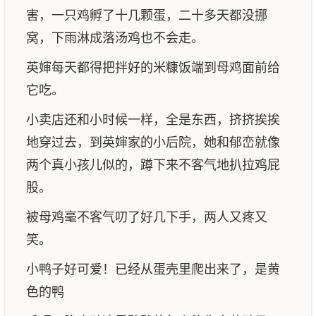
害，一只鸡孵了十几颗蛋，二十多天都没挪
窝，下雨淋成落汤鸡也不会走。
英婶每天都得把拌好的米糠饭端到母鸡面前给
它吃。
小卖店还和小时候一样，全是东西，挤挤挨挨
地穿过去，到英婶家的小后院，她和郁峦就像
两个真小孩儿似的，蹲下来不客气地扒拉鸡屁
股。
被母鸡毫不客气叨了好几下手，两人又疼又
笑。
小鸭子好可爱！已经从蛋壳里爬出来了，是黄
色的鸭