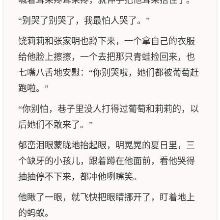
喊着耳朵疼耳朵疼，就伸手把他耳朵捂住了。
“别哭了别哭了，我最怕人哭了。”
饶莉莉和张家明也蹲下来，一个拿自己的衣服
给他脸上擦擦，一个去把那只青蛙捡回来，也
七嘴八舌地安慰：“你别哭啦，她们都被葡萄赶
跑啦。”
“你别怕，巷子里没人打得过葡萄和莉莉的，以
后她们不敢来了。”
郁峦泪眼蒙眬地抬起眼，明晃晃的夏日里，三
个缺牙的小孩儿，跟着蹲在他面前，看他哭得
抽抽停不下来，都冲他咧嘴笑。
他瞅了一眼，就飞快把眼睛挪开了，盯着地上
的蚂蚁。