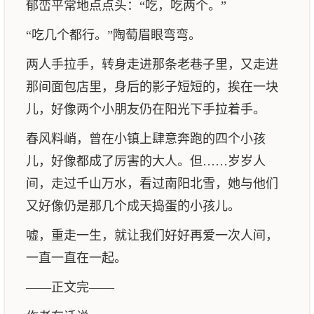
郁峦平常地点点头：“吃，吃两个。”
“吃几个都行。”陶萄眉眼弯弯。
两人手拉手，转身走进那条老巷子里，又走进
那间面包店里，身后的影子短短的，挨在一块
儿，好像两个小朋友仍在阳光下手拉着手。
春风料峭，曾在小镇上肆意奔跑的四个小孩
儿，好像都成了厉害的大人。但……岁岁人
间，走过千山万水，看过南阳北雪，她与他们
又好像仍是那几个成天捣蛋的小孩儿。
嘘，重走一生，就让我们好好再爱一次人间，
一直一直在一起。
——正文完——