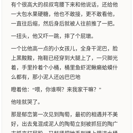
有个很高大的叔叔弯腰下来和他说话，还给他
一大包水果硬糖，他也不敢接，更不敢看他，
一直往后缩，然后身后就被人往前推了一把。
一扭头，他又吓一跳，摔了个屁墩。
一个比他高一点的小女孩儿，全身干泥巴，脸
上黑黢黢，拖鞋已经穿到大腿上了，一只脚光
着，手里拎着个小桶，桶里鱼虾泥鳅癞蛤蟆什
么都有，那小泥人还凶巴巴地
瞪着他：“喂，你谁啊？来我家干嘛？”
他哇就哭了。
那是郁峦第一次见到陶萄，最初的相遇并不美
好，出去鬼混成泥人的陶萄立刻被抓狂的陶广