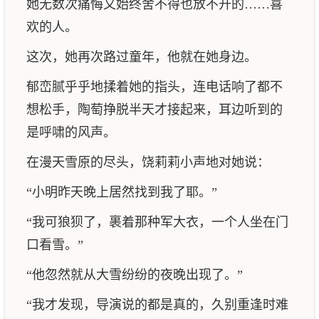
她无数次痛悔又始终舍不得也放不开的……喜
欢的人。
这次，她再次路过童年，他就在她身边。
郁峦腻乎乎地揉着她的指头，连电话响了都不
想松手，陶萄挣脱半天才接起来，耳边听到的
是呼啸的风声。
在漫天雪原的尽头，饶莉莉小声地对她说：
“小明昨天晚上居然找到我了耶。”
“我可狼狈了，裹着那种军大衣，一个人坐在门
口看雪。”
“他忽然就从大雪纷纷的夜晚出现了。”
“我才发现，导演说的都是真的，久别重逢时难