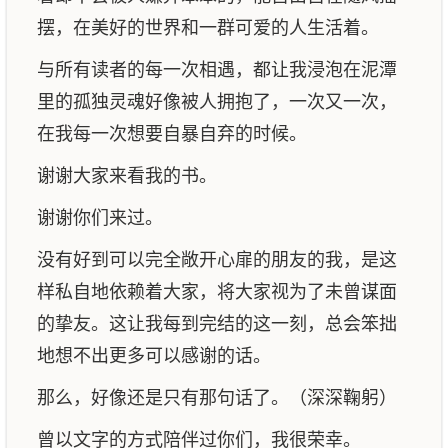
摆，在美好的世界和一群可爱的人生活着。
与所有读者的每一次相遇，都让我浸泡在泥潭
里的孤独灵魂好像被人拥抱了，一次又一次，
在我每一次想要自暴自弃的时候。
谢谢大家来看我的书。
谢谢你们来过。
没有好到可以完全敞开心扉的朋友的我，是这
样私自地依赖着大家，将大家视为了未曾谋面
的挚友。这让我每到完结的这一刻，总会笨拙
地想不出更多可以感谢的话。
那么，好像还是只有那句话了。（深深鞠躬）
曾以文字的方式陪伴过你们，我很荣幸。