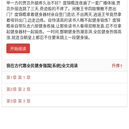
甲一方的贾员外腿疼久治不好？度锦瞻连夜遍了一套广播体操,贾
员外接连跳了三天,奇迹般的不疼了。闲散王爷四肢懒散不愿出
门？度锦瞻拿着健身器材亲自登门造访,不出两天,逍遥王爷竟然拿
着哑铃出门,边走边练。自恃清高的读书人瞧不起健身锻炼？度锦
瞻亲自带队去六部健身练操,让那些读书人看得双眼发直,忍不住拿
起健身器材一起锻炼。一时间,酆朝健身热潮澎湃,全民健身热情高
涨,就连当朝皇上都忍不住要来跳上一段健身操。
开始阅读
我在古代靠全民健身强国[系统]全文阅读
升序↑
第1章 第 1 章
第2章 第 2 章
第3章 第 3 章