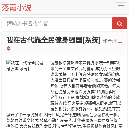
落霞小说
我在古代靠全民健身强国[系统]
作者:
十三
秦
健身教练度锦瞻带着健身系统一朝穿越,
来到一个重文轻武的酆朝,成为万人嫌的
废柴武将。圣上假意将病弱女赐婚给他,
大婚当日兵部尚书百般刁难,宾客的冷嘲
热讽,所有人都在等着看他的笑话。每天
都在健身房里泡着身强体壮的度锦瞻：
这能忍？于是,度锦瞻用健身系统的技能
玩转古代,只需要带领酆朝人健身,就可以
得到积分兑换健身器材。依靠系统,在京
城开了第一家健身馆,因与世风完全悖逆的店面,在京城独树一帜。
酆朝百姓重文轻武,肢体不勤？没关系,让他来编练一套强身健体广
播体操,大兴传统武当太极,建立大型健身馆,重振酆朝体育雄风！富