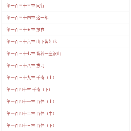
第一百三十三章 同行
第一百三十四章 这一年
第一百三十五章 振衣
第一百三十六章 山下皆如此
第一百三十七章 背着一座银山
第一百三十八章 拔河
第一百三十九章 千奇（上）
第一百四十章 千奇（下）
第一百四十一章 百怪（上）
第一百四十二章 百怪（中）
第一百四十三章 百怪（下）