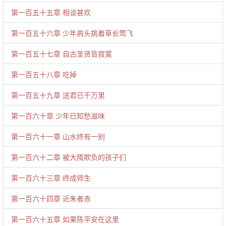
第一百五十五章 相谈甚欢
第一百五十六章 少年肩头挑着草长莺飞
第一百五十七章 自古圣贤皆寂寞
第一百五十八章 吃掉
第一百五十九章 送君已千万里
第一百六十章 少年已知愁滋味
第一百六十一章 山水终有一别
第一百六十二章 被大隋欺负的孩子们
第一百六十三章 终成师生
第一百六十四章 近朱者赤
第一百六十五章 如果陈平安在这里