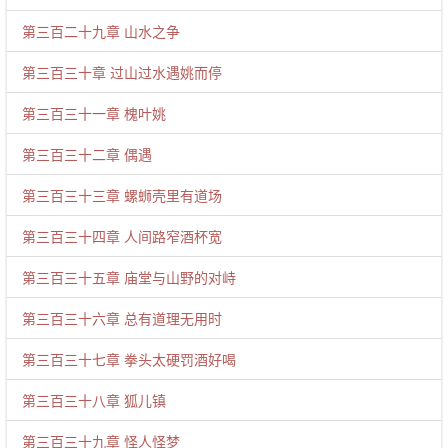
第三百二十九章 山水之争
第三百三十章 过山过水遇姚而停
第三百三十一章 槐叶姚
第三百三十二章 偶遇
第三百三十三章 螺蛳壳里有道场
第三百三十四章 人间路窄酒杯宽
第三百三十五章 庙堂与山野的对峙
第三百三十六章 总有道理无用时
第三百三十七章 拳头太硬罚酒好喝
第三百三十八章 狐儿镇
第三百三十九章 怪人怪梦