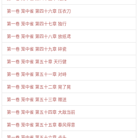
第一卷 笼中雀 第四十六章 压衣刀
第一卷 笼中雀 第四十七章 独行
第一卷 笼中雀 第四十八章 放纸鸢
第一卷 笼中雀 第四十九章 碎瓷
第一卷 笼中雀 第五十章 天行健
第一卷 笼中雀 第五十一章 对峙
第一卷 笼中雀 第五十二章 晃了晃
第一卷 笼中雀 第五十三章 赠送
第一卷 笼中雀 第五十四章 大敌当前
第一卷 笼中雀 第五十五章 春风得意
第一卷 笼中雀 第五十六章 点头