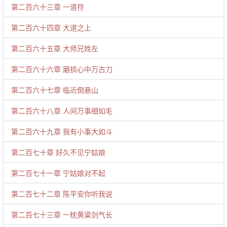
第二百六十三章 一道符
第二百六十四章 大道之上
第二百六十五章 大师兄姓左
第二百六十六章 磨损心中万古刀
第二百六十七章 临近倒悬山
第二百六十八章 人间万事细如毛
第二百六十九章 我有小事大如斗
第二百七十章 好久不见宁姑娘
第二百七十一章 宁姑娘对不起
第二百七十二章 陈平安你听我说
第二百七十三章 一枕黄粱剑气长