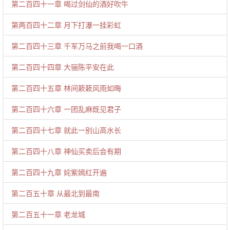
第二百四十一章 喝过剑仙的酒好吹牛
第两百四十二章 月下打瀑一挂彩虹
第二百四十三章 千军万马之前我喝一口酒
第二百四十四章 大骊陈平安在此
第二百四十五章 林间簌簌风雨如晦
第二百四十六章 一团乱麻既见君子
第二百四十七章 就此一别山高水长
第二百四十八章 神仙买卖后会有期
第二百四十九章 姹紫嫣红开遍
第二百五十章 从最北到最南
第二百五十一章 老龙城