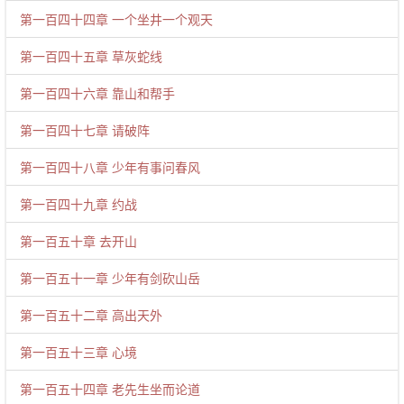
第一百四十四章 一个坐井一个观天
第一百四十五章 草灰蛇线
第一百四十六章 靠山和帮手
第一百四十七章 请破阵
第一百四十八章 少年有事问春风
第一百四十九章 约战
第一百五十章 去开山
第一百五十一章 少年有剑砍山岳
第一百五十二章 高出天外
第一百五十三章 心境
第一百五十四章 老先生坐而论道