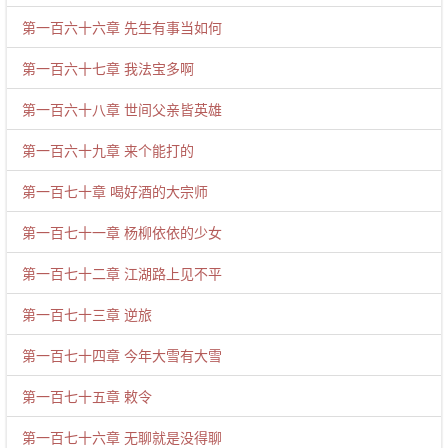
第一百六十六章 先生有事当如何
第一百六十七章 我法宝多啊
第一百六十八章 世间父亲皆英雄
第一百六十九章 来个能打的
第一百七十章 喝好酒的大宗师
第一百七十一章 杨柳依依的少女
第一百七十二章 江湖路上见不平
第一百七十三章 逆旅
第一百七十四章 今年大雪有大雪
第一百七十五章 敕令
第一百七十六章 无聊就是没得聊