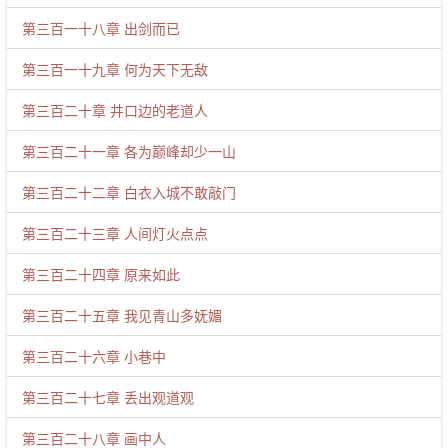
第三百一十八章 出剑而已
第三百一十九章 何为天下无敌
第三百二十章 井口边的老道人
第三百二十一章 各为巅峰却少一山
第三百二十二章 白衣入城不敢敲门
第三百二十三章 人间灯火点点
第三百二十四章 原来如此
第三百二十五章 我见青山多妩媚
第三百二十六章 小巷中
第三百二十七章 丢出观道观
第三百二十八章 画中人