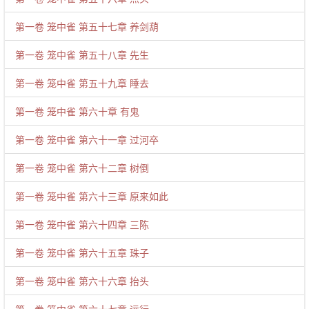
第一卷 笼中雀 第五十七章 养剑葫
第一卷 笼中雀 第五十八章 先生
第一卷 笼中雀 第五十九章 睡去
第一卷 笼中雀 第六十章 有鬼
第一卷 笼中雀 第六十一章 过河卒
第一卷 笼中雀 第六十二章 树倒
第一卷 笼中雀 第六十三章 原来如此
第一卷 笼中雀 第六十四章 三陈
第一卷 笼中雀 第六十五章 珠子
第一卷 笼中雀 第六十六章 抬头