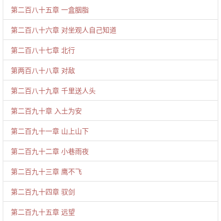
第二百八十五章 一盒胭脂
第二百八十六章 对坐观人自己知道
第二百八十七章 北行
第两百八十八章 对敌
第二百八十九章 千里送人头
第二百九十章 入土为安
第二百九十一章 山上山下
第二百九十二章 小巷雨夜
第二百九十三章 鹰不飞
第二百九十四章 驭剑
第二百九十五章 远望