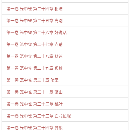
第一卷 笼中雀 第二十四章 相赠
第一卷 笼中雀 第二十五章 离别
第一卷 笼中雀 第二十六章 好说话
第一卷 笼中雀 第二十七章 点睛
第一卷 笼中雀 第二十八章 财迷
第一卷 笼中雀 第二十九章 狐魅
第一卷 笼中雀 第三十章 暗室
第一卷 笼中雀 第三十一章 敲山
第一卷 笼中雀 第三十二章 桃叶
第一卷 笼中雀 第三十三章 白龙鱼服
第一卷 笼中雀 第三十四章 齐聚