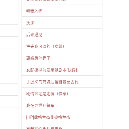
哄妻入怀
抚涕
后来遇见
护夫我可以的（女尊）
离婚后他跪了
女配撕掉为爱奉献剧本[快穿]
手握义乌商城后貔貅暴富古代
剧情它老是走偏（快穿）
我在异世开餐车
[HP]此格兰杰非彼格兰杰
有我在谁也别想黑化