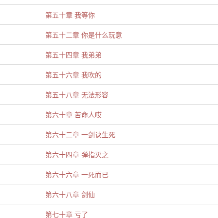
第五十章 我等你
第五十二章 你是什么玩意
第五十四章 我弟弟
第五十六章 我吹的
第五十八章 无法形容
第六十章 苦命人哎
第六十二章 一剑诀生死
第六十四章 弹指灭之
第六十六章 一死而已
第六十八章 剑仙
第七十章 亏了