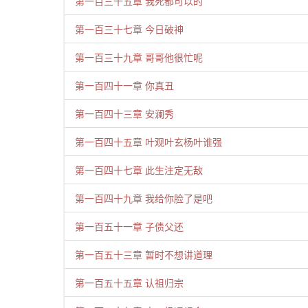
第一百三十五章 我死都可以的
第一百三十七章 今日破神
第一百三十九章 哥哥他很忙呢
第一百四十一章 你真丑
第一百四十三章 安澜秀
第一百四十五章 叶观叶玄杨叶谁强
第一百四十七章 此生注定无敌
第一百四十九章 我给你脸了是吧
第一百五十一章 子债父还
第一百五十三章 暂时不想讲道理
第一百五十五章 认祖归宗