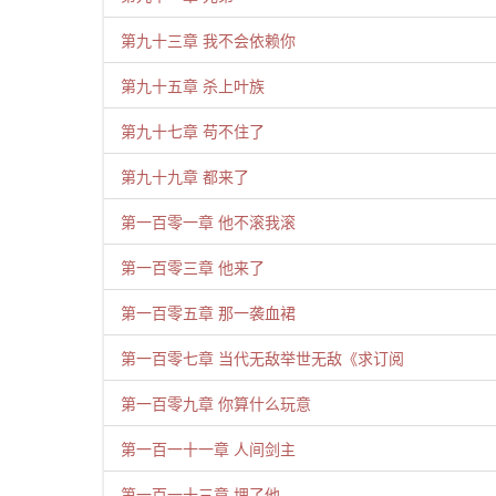
第九十三章 我不会依赖你
第九十五章 杀上叶族
第九十七章 苟不住了
第九十九章 都来了
第一百零一章 他不滚我滚
第一百零三章 他来了
第一百零五章 那一袭血裙
第一百零七章 当代无敌举世无敌《求订阅
第一百零九章 你算什么玩意
第一百一十一章 人间剑主
第一百一十三章 埋了他