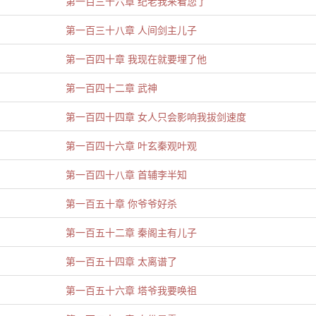
第一百三十六章 纪老我来看您了
第一百三十八章 人间剑主儿子
第一百四十章 我现在就要埋了他
第一百四十二章 武神
第一百四十四章 女人只会影响我拔剑速度
第一百四十六章 叶玄秦观叶观
第一百四十八章 首辅李半知
第一百五十章 你爷爷好杀
第一百五十二章 秦阁主有儿子
第一百五十四章 太离谱了
第一百五十六章 塔爷我要唤祖