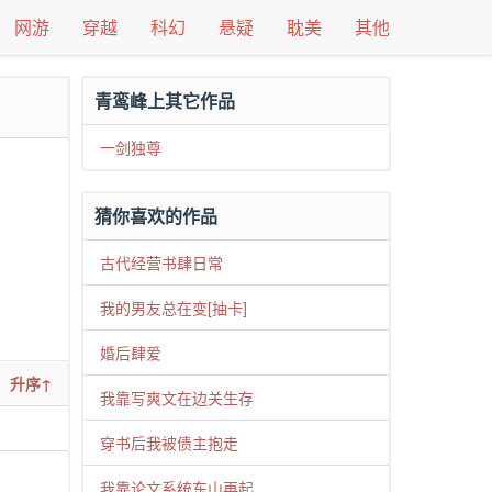
网游
穿越
科幻
悬疑
耽美
其他
青鸾峰上其它作品
一剑独尊
猜你喜欢的作品
古代经营书肆日常
我的男友总在变[抽卡]
婚后肆爱
升序↑
我靠写爽文在边关生存
穿书后我被债主抱走
我靠论文系统东山再起