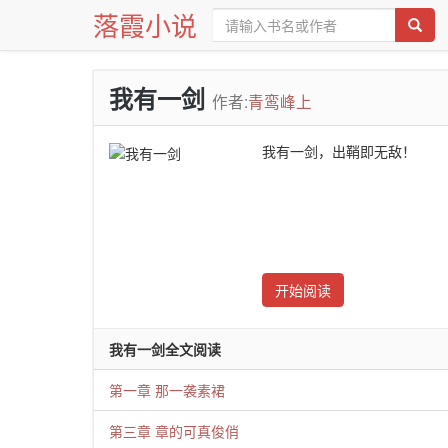
落霞小说
我有一剑
作者:
青鸾峰上
我有一剑，出鞘即无敌！
开始阅读
我有一剑全文阅读
第一章 那一袭素裙
第三章 章的可真俊俏