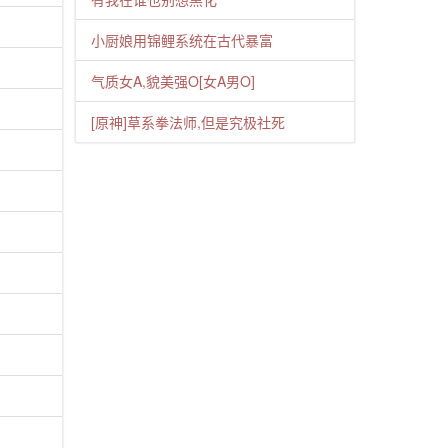
小厨娘用锦鲤系统在古代暴富
气质女A,貌美强O[女A男O]
[原神]草系拳法师,但是究极社死