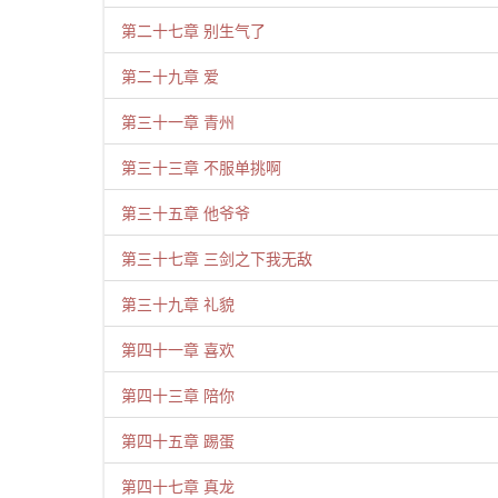
第二十七章 别生气了
第二十九章 爱
第三十一章 青州
第三十三章 不服单挑啊
第三十五章 他爷爷
第三十七章 三剑之下我无敌
第三十九章 礼貌
第四十一章 喜欢
第四十三章 陪你
第四十五章 踢蛋
第四十七章 真龙