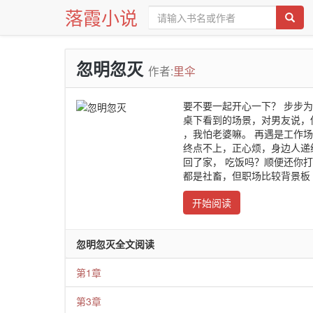
落霞小说
忽明忽灭
作者:
里伞
要不要一起开心一下？ 步步为
桌下看到的场景，对男友说，
，我怕老婆嘛。 再遇是工作
终点不上，正心烦，身边人递给
回了家， 吃饭吗？顺便还你打
都是社畜，但职场比较背景板 
开始阅读
忽明忽灭全文阅读
第1章
第3章