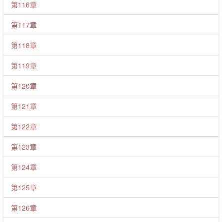
第116章
第117章
第118章
第119章
第120章
第121章
第122章
第123章
第124章
第125章
第126章