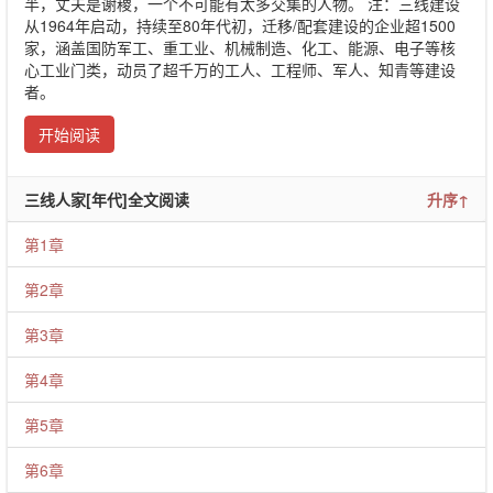
半，丈夫是谢稷，一个不可能有太多交集的人物。 注：三线建设
从1964年启动，持续至80年代初，迁移/配套建设的企业超1500
家，涵盖国防军工、重工业、机械制造、化工、能源、电子等核
心工业门类，动员了超千万的工人、工程师、军人、知青等建设
者。
开始阅读
三线人家[年代]全文阅读
升序↑
第1章
第2章
第3章
第4章
第5章
第6章