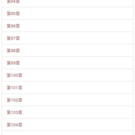
第94章
第95章
第96章
第97章
第98章
第99章
第100章
第101章
第102章
第103章
第104章