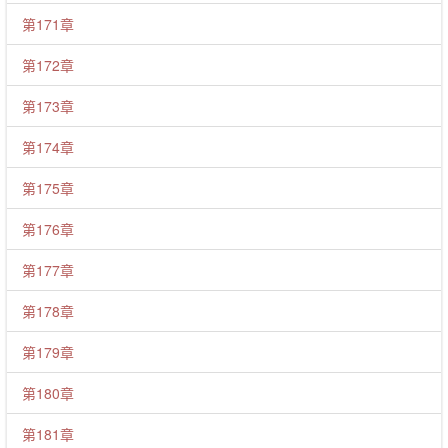
第171章
第172章
第173章
第174章
第175章
第176章
第177章
第178章
第179章
第180章
第181章