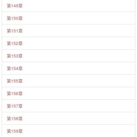
第149章
第150章
第151章
第152章
第153章
第154章
第155章
第156章
第157章
第158章
第159章